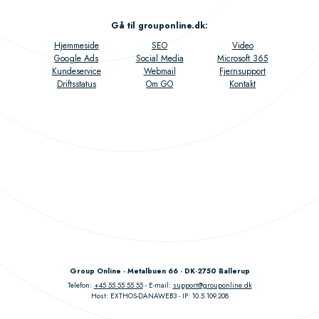
Gå til grouponline.dk
:
Hjemmeside
SEO
Video
Google Ads
Social Media
Microsoft 365
Kundeservice
Webmail
Fjernsupport
Driftsstatus
Om GO
Kontakt
Group Online - Metalbuen 66 - DK-2750 Ballerup
Telefon:
+45 55 55 55 55
E-mail:
support@grouponline.dk
Host: EXTHOS-DANAWEB3
IP: 10.5.109.208